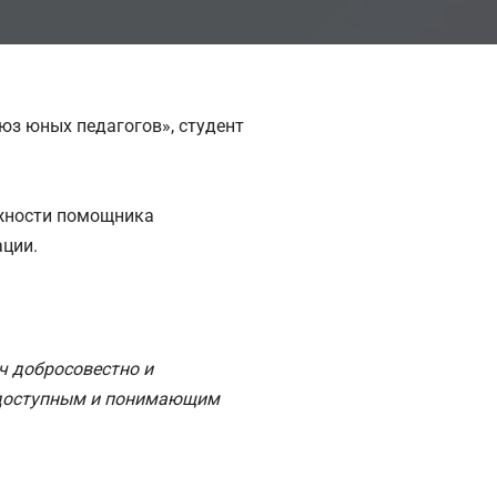
юз юных педагогов», студент
лжности помощника
ации.
ч добросовестно и
ь доступным и понимающим