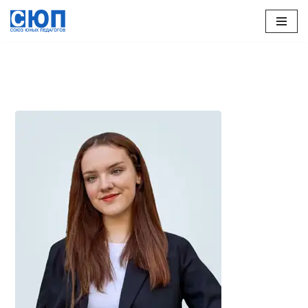
Перейти
к
содержимому