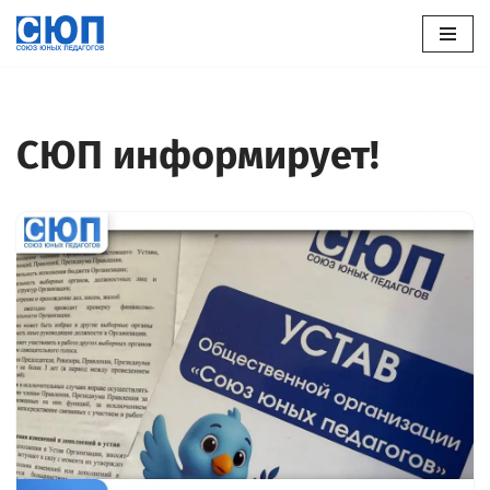
Перейти
к
содержимому
СЮП информирует!